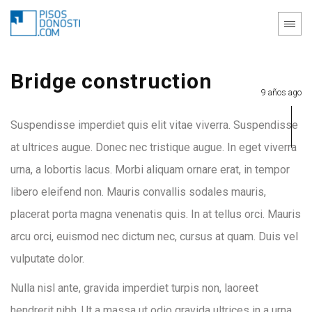
Bridge construction
9 años ago
Suspendisse imperdiet quis elit vitae viverra. Suspendisse
at ultrices augue. Donec nec tristique augue. In eget viverra
urna, a lobortis lacus. Morbi aliquam ornare erat, in tempor
libero eleifend non. Mauris convallis sodales mauris,
placerat porta magna venenatis quis. In at tellus orci. Mauris
arcu orci, euismod nec dictum nec, cursus at quam. Duis vel
vulputate dolor.
Nulla nisl ante, gravida imperdiet turpis non, laoreet
hendrerit nibh. Ut a massa ut odio gravida ultrices in a urna.