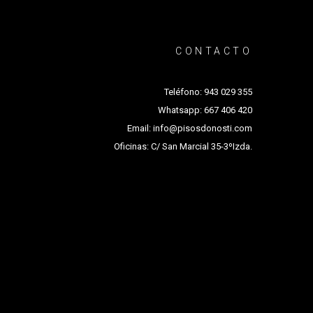
CONTACTO
Teléfono:
943 029 355
Whatsapp:
667 406 420
Email:
info@pisosdonosti.com
Oficinas:
C/ San Marcial 35-3ºIzda.