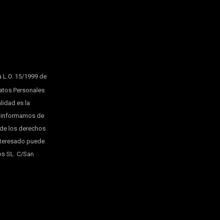
a L.O. 15/1999 de
Datos Personales
lidad es la
le informamos de
 de los derechos
interesado puede
os SL. C/San